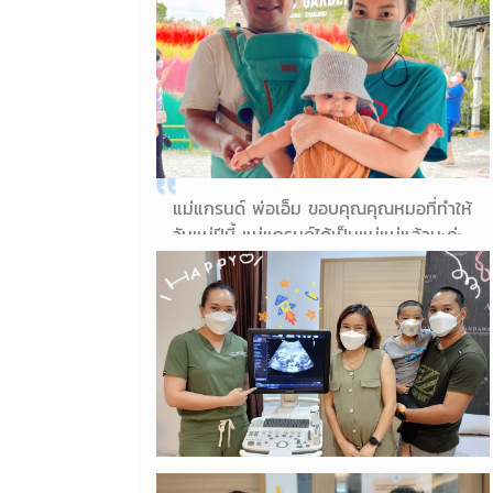
แทนเลยค่ะ ^^💖
22/04/2023
คุณแม่น้องธารา
แม่แกรนด์ พ่อเอ็ม ขอบคุณคุณหมอที่ทำให้
วันแม่ปีนี้ แม่แกรนด์ได้เป็นแม่แม่แล้วนะค่ะ
ขอบคุณพี่ๆอันดาวินทุกคนด้วยนะค่ะ น้อง
เฌอเลี้ยงง่าย อารมณ์ดี ขอบคุณคุณหมอ
นะค่ะ
12/08/2022
คุณแม่แกรนด์