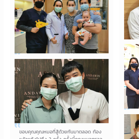
ได้เป็นคุณแม่แล้วค่าา^.^
14/08/2021
คุณแม่ดฤษญดิษย์
ขอบค
ของข
เด็ชายเบนมา say goodbye เนื่องจากคุณ
พ่อต้องไปประจำการประเทศสหรัฐอเมริกา
อีก 4 ปีเจอกันค้าบป้าหมอ
01/08/2021
เด็กชายเบน พ่อตู้ แม่นาตาลี
คลอดม
พร้อ
ขอบคุณคุณหมอที่สู้ด้วยกันมาตลอด ท้อง
เลยล