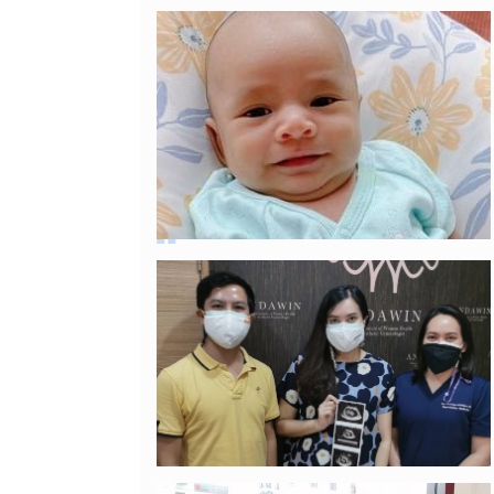
หนูน้อยแป้งเค้กมารับวัคซีนอายุครบ 6
เดือน กับลุงหมอหนึ่งค่า หลังฉีดก็จะ
อารมณ์ดีหน่อยๆ 😆 😊
14/11/2021
ลูกสาวคุณแม่อรณิชา
ส่งรอยยิ้มหวานๆให้ครับ ขอบคุณคุณหมอ
มากๆ นะคะ 🥰 ครอบครัวมีความสุขมาก
เลยคะ
13/11/2021
น้องบิงโก