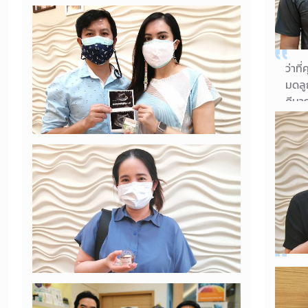
คุณยายมาให้กำลังใจคุณแม่ใกล้คลอด
ค่า^^
ว่าท
15/08/2021
มดลู
คุณแม่นลินี
ดีมาก
พลุก
คุณห
)
หลังจากพยายามมาหลายครั้ง วันนี้เจ้าตัว
น้อยก็มาแล้วค่ะ
14/08/2021
คุณแม่สาธิมา
เดิน
คุณพ
ของขวัญวันแม่ปีนี้ เบบี้มาสมใจเลยค่ะ ดีใจ
ค่ะ