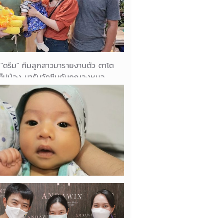
 "ดรีม" ทีมลูกสาวมารายงานตัว ตาโต
ตุ๊ปป่อง มารับวัคซีนกับคุณลุงหมอ
ง รศ. ดร. นพ. ศักดา วัลลิภากร พร้อม
วามสดใสค่า แปปๆลูกสาว 9 เดือน
ค่า 😊
03/07/2022
น้องดรีม
อาฮะเองค้าบ จากจิ๋วตอน 2 สัปดาห์ ...
ี้ 1 เดือนแก้มยุ้ยเลยค้าบ 😊