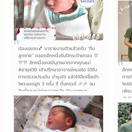
ตอนน
20/04/2023
คลอด
คุณแม่น้องมิลิน
ครอบ
น้องเอเดน💕 มารายงานตัวแล้วครับ "ทีม
ลูกชาย" คลอดอีกหนึ่งรับปีกระต่ายทอง 🐰
🎊🎊 อีกหนึ่งเคสมีบุตรยากจากคุณแม่
#อายุ43ปี เข้าปรึกษาอาจารย์หมอโอ ได้รับ
อีกห
การตรวจประเมิน บำรุงไข่ แล้วได้ฉีดเชื้อเข้า
การท
โพรงมดลูก 3 ครั้ง จึ ตั้งครรภ์ 🎉🎉 จน
โครโ
วันนี้คุณแม่ผ่าคลอดแล้ว น้องออกมา
เพีย
สมบูรณ์ แข็งแรงดี แถมยังน่าเกลียดน่าชัง
🎉🎉
สมใจที่คุณพ่อคุณแม่ได้รอคอยมาเลยค่าา
แม่ 
🥰
ดีใจ
22/03/2023
คุณแม่ไพลิน