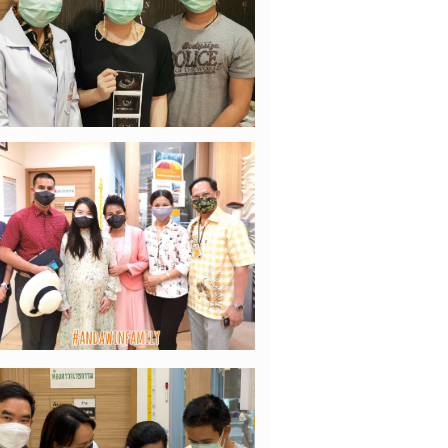
14/08/2021
คุณแม่ผกามาศ
ุณหมอโอ และอันดาวินคลินิก ที่มอบ
วัญสุดพิเศษล้ำค่าที่สุด
01/08/2021
คุณแม่ผกามาศ
าเมื่อไหร่ ไม่รู้... รู้แต่ปู่ย่า ตายาย
มมาก รอรับรอเลี้ยงกันอย่างอบอุ่น
ูก