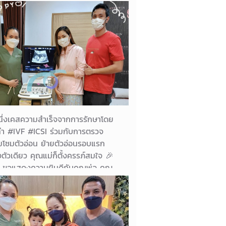
ี้ใกล้คลอดแล้วค่ะ คุณแม่วางแผน
เอง มาเป็นกำลังใจให้คุณแม่และ
ครัวกันนะคะ 😊✌️✌️
19/04/2023
คุณแม่น้องเวหา
นึ่งเคสความสำเร็จจากการรักษาโดย
ำ #IVF #ICSI ร่วมกับการตรวจ
มโซมตัวอ่อน ย้ายตัวอ่อนรอบแรก
งตัวเดียว คุณแม่ก็ตั้งครรภ์สมใจ 🎉
 ขอแสดงความยินดีกับคุณพ่อ คุณ
และครอบครัวมา ณ ที่นี้ค่า 💖 คุณพ่อ
 คุณแม่ดีใจ หมอก็ดีใจค่า 😊
04/08/2022
คุณแม่ลลิตา