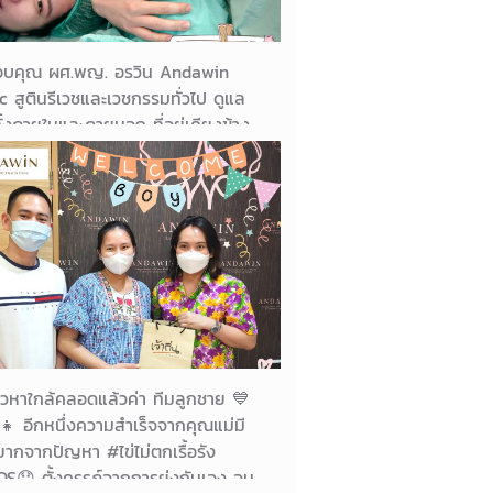
อบคุณ ผศ.พญ. อรวิน Andawin
ic สูตินรีเวชและเวชกรรมทั่วไป ดูแล
ั้งภายในและภายนอก ที่อยู่เคียงข้าง
าตั้งแต่มีปัญหามดลูก ยันมีตัวเล็กใน
 แล้วยังทำคลอดเจ้าเวหาออกมา
ภัยทั้งแม่และลูก
01/05/2023
คุณแม่น้องเวหา
เวหาใกล้คลอดแล้วค่า ทีมลูกชาย 💙
‍👧 อีกหนึ่งความสำเร็จจากคุณแม่มี
ยากจากปัญหา #ไข่ไม่ตกเรื้อรัง
S😞 ตั้งครรภ์จากการยุ่งกันเอง จน