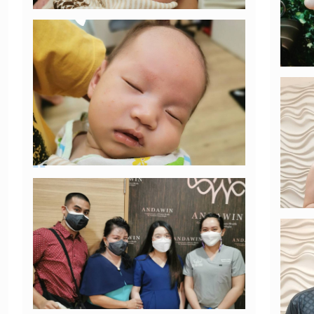
หนูน้อยไพลินมารายงานตัวค่า (แก้มน่าฟัด
จังเลยลูกกก)
22/08/2021
เจ้า
หนูน้อยไพลิน
ม่วง
วันนี้มารับวัคซีนอายุครบ 1 เดือนกับคุณ
หมอหนึ่ง ฉีดเสร็จผมก็ครับปุ๋ยยยเลยครับ
บ
คุณแม
15/08/2021
ครรภ
น้องปุณ ลูกชายคุณแม่สุวดี