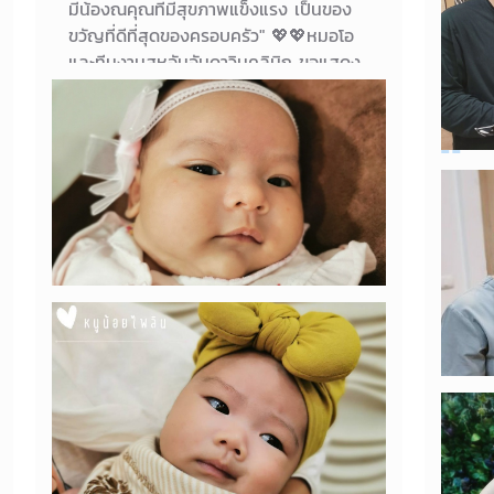
มีน้องณคุณที่มีสุขภาพแข็งแรง เป็นของ
ขวัญที่ดีที่สุดของครอบครัว" 💖💖หมอโอ
และทีมงานสหอันอันดาวินคลินิก ขอแสดง
ความยินดีกับคุณพ่อ คุณแม่ และ
ครอบครัวมา ณ ที่นี้ค่า 💖💖
25/05/2022
ใกล้
น้องณคุณ ลูกชายคุณแม่ตฤษณา
เป็นก
เจ้าต
พาน้องชีรินมาฉีดวัคซีนอายุครบ 2 เดือน
กับลุงหมอค่า ^^
28/10/2021
น้อง
สาวน้อยชีริน
เติบ