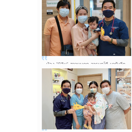
คุณแม่เข้าสู่ไตรมาสที่ 2 แล้วค่า อีกแป๊บ
เดียวพี่ชายจะมีเพื่อนเล่นแล้วนะ 😊😊
04/08/2022
คุณแม่ณฐนนท์
น้อง "มิลิน" สาวผมดก อารมณ์ดี มารับวีค
ซีน 6 เดือนกับคุณลุงหมอหนึ่ง รศ. ดร.
นพ. ศักดา วัลลิภากร พร้อมแจกความ
สดใสค่า 😊
02/07/2022
ลูกสาวคุณแม่เจน