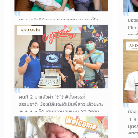
ครอบครัว​ศิรัส​วยา​ ขอขอบคุณ​อาจารย์​โอ​
ขอข
อีกครั้งค่ะ​ คุ้มค่ากับการรอคอยมา13ปี❤️
Clin
อาจารย์​เก่งใจดี​ ดูแลดีมากๆค่ะ​
คุณท
กันม
04/08/2023
ท้อง
คุณแม่น้องเชอรีล
ปลอด
คนที่ 2 มาแล้วค่า 🎊🎊#ตั้งครรภ์
ธรรมชาติ น้องมิลินจะได้เป็นพี่สาวแล้วนะคะ
👨‍👩‍👧‍👦🥰 เติมความสุขแบบ X2 ให้กับ
น้อง
ครอบครัวไปเลยนะคะ ขอแสดงความยินดี
👨‍
กับคุณพ่อ คุณแม่ และครอบครัวมา ณ ที่นี้
บุตร
ค่า 💖
#PCO