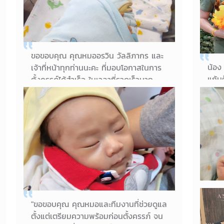
ขอขอบคุณ คุณหมออรวิน วัลลิภากร และ
น้อง
เจ้าที่หน้าทุกท่านนะคะ ที่มอบโอกาสในการ
แก้ม
ตั้งครรภ์ได้สำเร็จ ในเวลาที่รวดเร็วมาก
หนึ่
รู้สึกประทับใจจริงๆที่ได้รับบริการที่นี่ค่ะ 🙏
แจกค
🙏🙏 วันนี้น้องคลอดแล้วค่ะ ...น่ารักน่าชัง
แล้ว
จริงๆเลยลูก...🥰🥰
18/07/2022
คุณแม่ชนากานต์
"ขอขอบคุณ คุณหมอและทีมงานที่ช่วยดูแล
น้อง
ตั้งแต่เตรียมความพร้อมก่อนตั้งครรภ์ จน
ตอนน