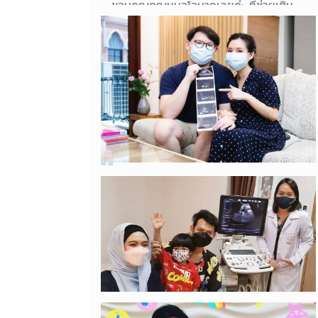
ขอบคุณคุณหมอโอมากเลยค่ะ ที่ช่วยเติม
เต็มครอบครัวให้สมบูรณ์ อีกไม่นานจะได้
เจอเจ้าตัวน้อยแล้วค่ะ ตื่นเต้นมากเลยค่า
าาาา
14/08/2021
คุณแม่นัทธ์มนด์
ขอบคุณอันดาวินคลินิก
01/08/2021
คุณแม่ออม ภิญญาดา ผู้ประกาศ PPTV