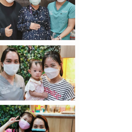
22/11/2021
เบบี๋ อาฮะ
คลอดอีกหนึ่ง ทีมลูกชาย 👦💕 ร่วม
ำลังใจให้คุณแม่กันค่า จะได้เจอหน้า
ัวเล็กแล้วว
14/11/2021
คูณแม่แจง
เหนือ ลูกแม่ต่าย 1 ขวบแล้วค่า 💓
โตสมวัย สุขภาพแข็งแรงนะลูก