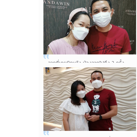
วันนี้มีข่าวดีแล้วค่า มาเจาะเลือดค่าฮอร์โมน
ขึ้นเกิน100เลยค่ะ
15/08/2021
คุณแม่ตฤษณา
จากที่เคยผิดหวัง น้องจากไปถึง 2 ครั้ง
ติดไม่ผิดเลยที่ครรภ์นี้มาให้หมอโอดูแล ใกล้
ได้เจอเจ้าตัวเล็กแล้วค่ะ ขอบคุณหมอโอและ
อันดาวินคลินิกมากๆ ค่ะ
15/08/2021
คุณแม่จินดารัตน์ อายุ 39 ปี