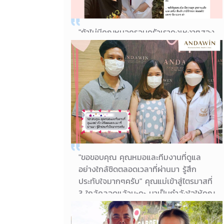
"ถ้าไม่มีคุณหมอครอบครัวเราคงเหงาๆสอง
คน ตายายในยามแก่เฒ่า ถึงจะมีลูกยาก
แต่ก็มีจนได้..เพราะคุณหมอโอ ดูแลอย่างดี
มาโดยตลอด ขอบคุณนะคะ"
02/11/2023
คุณแฟรี่
"ขอขอบคุณ คุณหมอและทีมงานที่ดูแล
อย่างใกล้ชิดตลอดเวลาที่ผ่านมา รู้สึก
ประทับใจมากๆครับ" คุณแม่เข้าสู่ไตรมาสที่
3 ใกล้คลอดแล้วนะคะ มาเป็นกำลังใจให้คุณ
แม่และครอบครัวกันค่าาา 😊✌️✌️ คุณพ่อ
คุณแม่จะได้เห็นหน้าเจ้าตัวเล็กแล้ว ตื้นเต้น